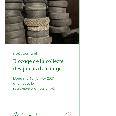
6 août 2025
∙
2
min
Blocage de la collecte
des pneus d’ensilage :
Depuis le 1er janvier 2024 ,
une nouvelle
réglementation est entrée
en vigueur concernant la
collecte des pneus
d’ensilage . Désormais, ce
sont les producteurs de
pneus qui doivent prendre
9
0