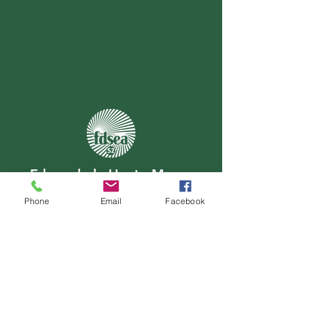
Fdsea de la Haute-Marne
26 Avenue du 109e RI
Phone
Email
Facebook
52 000 CHAUMONT
03 25 35 03 70
fdsea52 @ reseaufnsea.fr