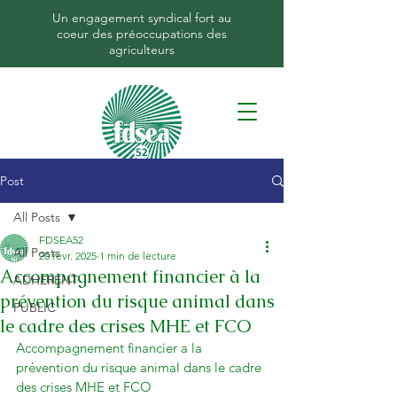
Un engagement syndical fort au
coeur des préoccupations des
agriculteurs
Post
All Posts
FDSEA52
All Posts
20 févr. 2025
1 min de lecture
Accompagnement financier à la
ADHERENT
prévention du risque animal dans
PUBLIC
le cadre des crises MHE et FCO
Accompagnement financier a la 
prévention du risque animal dans le cadre 
des crises MHE et FCO
