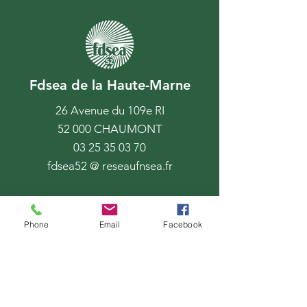
Fdsea de la Haute-Marne
26 Avenue du 109e RI
52 000 CHAUMONT
03 25 35 03 70
fdsea52 @ reseaufnsea.fr
Phone
Email
Facebook