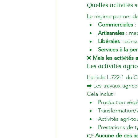
Quelles activités 
Le régime permet des
Commerciales
 
Artisanales
 : ma
Libérales
 : cons
Services à la pe
❌ 
Mais les activités
Les activités agri
L’article L.722-1 du Co
➡️ Les travaux agrico
Cela inclut :
Production végét
Transformation/
Activités agri-t
Prestations de 
👉 
Aucune de ces act