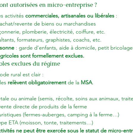
sont autorisées en micro-entreprise ?
 activités 
commerciales, artisanales ou libérales
 :
: achat/revente de biens ou marchandises
çonnerie, plomberie, électricité, coiffure, etc.
ultants, formateurs, graphistes, coachs, etc.
rsonne
 : garde d’enfants, aide à domicile, petit bricola
 agricoles sont formellement exclues.
coles exclues du régime
de rural est clair :

les 
relèvent obligatoirement
 de la 
MSA
.
ale ou animale (semis, récolte, soins aux animaux, trai
vente directe de produits de la ferme
ouristiques (fermes-auberges, camping à la ferme…)
type ETA (moisson, tonte, traitements…)
ivités ne peut être exercée sous le statut de micro-ent