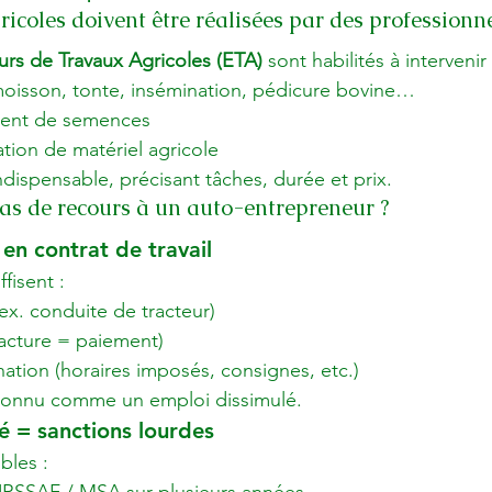
ricoles doivent être réalisées par des professionn
rs de Travaux Agricoles (ETA)
 sont habilités à intervenir
moisson, tonte, insémination, pédicure bovine…
ement de semences
ation de matériel agricole
indispensable, précisant tâches, durée et prix.
cas de recours à un auto-entrepreneur ?
 en contrat de travail
fisent :
(ex. conduite de tracteur)
acture = paiement)
ation (horaires imposés, consignes, etc.)
econnu comme un emploi dissimulé.
lé = sanctions lourdes
bles :