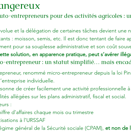
 dangereux
uto-entrepreneurs pour des activités agricoles : u
évolue et la délégation de certaines tâches devient une 
nts : moisson, semis, etc. Il est donc tentant de faire a
ent pour sa souplesse administrative et son coût souven
cette solution, en apparence pratique, peut s’avérer illég
o-entrepreneur : un statut simplifié… mais enca
repreneur, renommé micro-entrepreneur depuis la loi Pine
entreprise individuelle.

sonne de créer facilement une activité professionnelle à 
tés allégées sur les plans administratif, fiscal et social.
urs :
hiffre d’affaires chaque mois ou trimestre
tisations à l’URSSAF
gime général de la Sécurité sociale (CPAM), 
et non de 