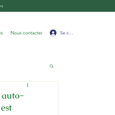
rs
Se connecter
és
Nous contacter
n auto-
est