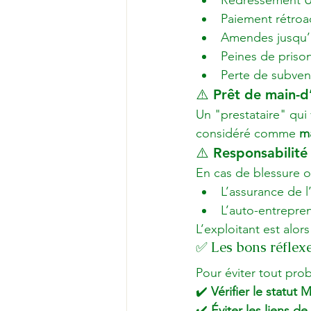
Redressement U
Paiement rétroac
Amendes jusqu’
Peines de prison
Perte de subven
⚠️ Prêt de main-d’
Un "prestataire" qui
considéré comme 
m
⚠️ Responsabilité 
En cas de blessure
L’assurance de l
L’auto-entrepren
L’exploitant est alo
✅ Les bons réflex
Pour éviter tout pro
✔️ 
Vérifier le statut
✔️ 
Éviter les liens d