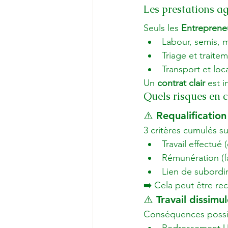
Les prestations ag
Seuls les 
Entrepreneu
Labour, semis, 
Triage et trait
Transport et loc
Un 
contrat clair
 est 
Quels risques en 
⚠️ Requalification
3 critères cumulés suf
Travail effectué 
Rémunération (f
Lien de subordin
➡️ Cela peut être r
⚠️ Travail dissimu
Conséquences possi