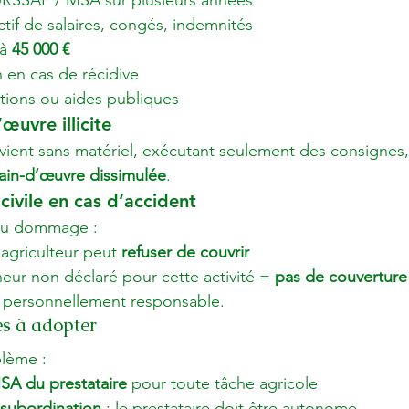
RSSAF / MSA sur plusieurs années
tif de salaires, congés, indemnités
à 
45 000 €
 en cas de récidive
tions ou aides publiques
œuvre illicite
 vient sans matériel, exécutant seulement des consignes,
ain-d’œuvre dissimulée
.
civile en cas d’accident
 ou dommage :
’agriculteur peut 
refuser de couvrir
eur non déclaré pour cette activité = 
pas de couverture
rs personnellement responsable.
es à adopter
blème :
 MSA du prestataire
 pour toute tâche agricole

e subordination
 : le prestataire doit être autonome
