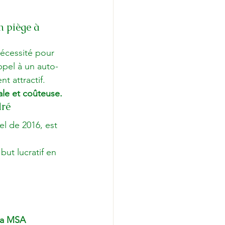
n piège à 
nécessité pour 
ppel à un auto-
t attractif.
ale et coûteuse.
dré
l de 2016, est 
but lucratif en 
la MSA