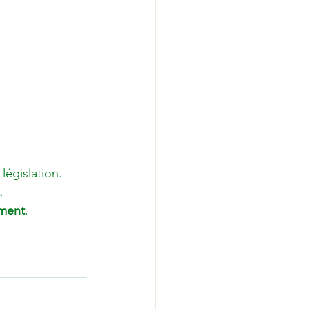
législation.
.
ement
.