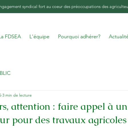
ngagement syndical fort au coeur des préoccupations des agriculteu
La FDSEA
L'équipe
Pourquoi adhérer?
Actualit
BLIC
5
3 min de lecture
s, attention : faire appel à u
ur pour des travaux agricoles 