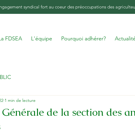
ngagement syndical fort au coeur des préoccupations des agriculteu
La FDSEA
L'équipe
Pourquoi adhérer?
Actualit
BLIC
22
1 min de lecture
Générale de la section des a
s