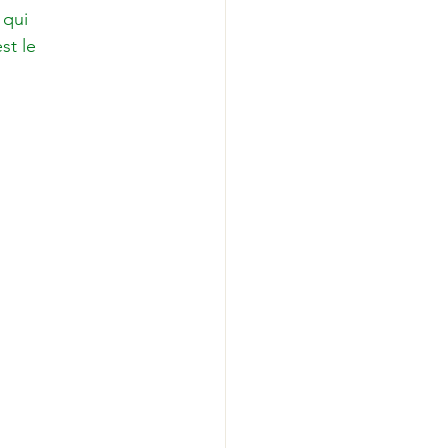
qui 
st le 