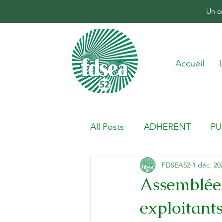
Un e
Accueil
All Posts
ADHERENT
PU
FDSEA52
1 déc. 20
Assemblée 
exploitant