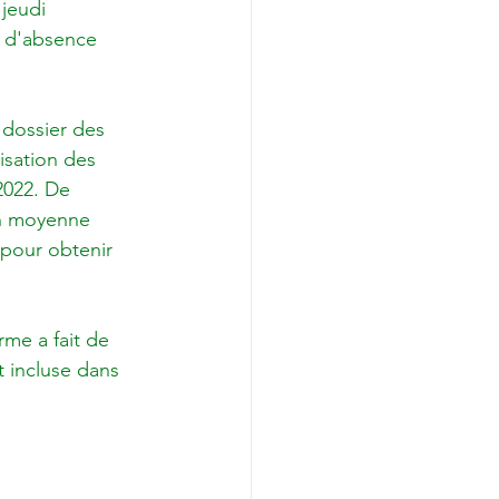
jeudi 
s d'absence 
 dossier des 
risation des 
2022. De 
en moyenne 
 pour obtenir 
rme a fait de 
 incluse dans 