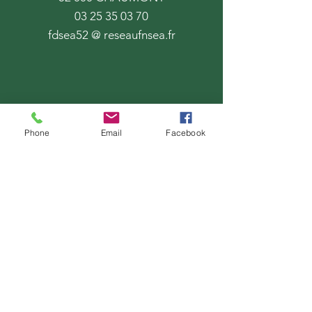
03 25 35 03 70
fdsea52 @ reseaufnsea.fr
Phone
Email
Facebook