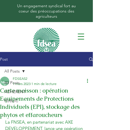
Un engagement syndical fort au
coeur des préoccupations des
agriculteurs
Post
All Posts
FDSEA52
All Posts
1 mars 2023
1 min de lecture
Carte moisson : opération
ADHERENT
Equipements de Protections
PUBLIC
Individuels (EPI), stockage des
phytos et effaroucheurs
La FNSEA, en partenariat avec AXE 
DEVELOPPEMENT, lance une opération 