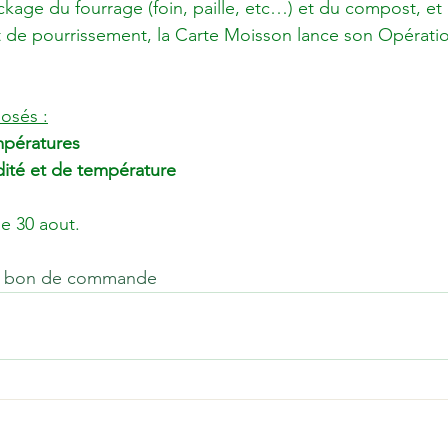
ckage du fourrage (foin, paille, etc…) et du compost, et é
t de pourrissement, la Carte Moisson lance son Opérati
osés :
mpératures
ité et de température
le 30 aout.

et bon de commande 