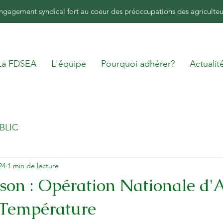
ngagement syndical fort au coeur des préoccupations des agriculteu
La FDSEA
L'équipe
Pourquoi adhérer?
Actualit
BLIC
024
1 min de lecture
son : Opération Nationale d'
 Température