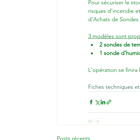
Pour sécuriser le sto
risques d’incendie e
d’Achats de Sondes.

3 modèles sont prop
2 sondes de te
1 sonde d’humid
L'opération se finira 
Fiches techniques 
Posts récents