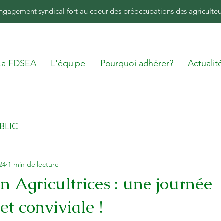
ngagement syndical fort au coeur des préoccupations des agriculteu
La FDSEA
L'équipe
Pourquoi adhérer?
Actualit
BLIC
24
1 min de lecture
 Agricultrices : une journée
et conviviale !