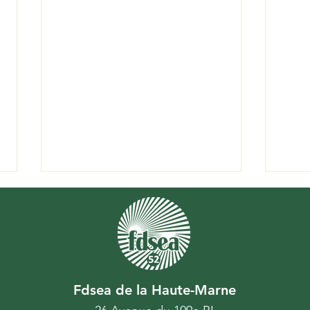
Réagir face aux loups
Fdsea de la Haute-Marne
Préd