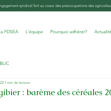
ngagement syndical fort au coeur des préoccupations des agriculteu
La FDSEA
L'équipe
Pourquoi adhérer?
Actualit
BLIC
022
1 min de lecture
gibier : barème des céréales 