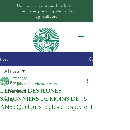
Un engagement syndical fort au
coeur des préoccupations des
agriculteurs
Post
All Posts
FDSEA52
All Posts
26 juin 2024
0 min de lecture
L’EMPLOI DES JEUNES
ADHERENT
SAISONNIERS DE MOINS DE 18
PUBLIC
ANS : Quelques règles à respecter !