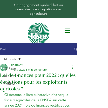
Un engagement syndical fort au
coeur des préoccupations des
agriculteurs
Post
All Posts
FDSEA52
All Posts
7 janv. 2022
8 min de lecture
Loi de finances pour 2022 : quelles
ADHERENT
évolutions pour les exploitants
PUBLIC
agricoles ?
Ci dessous la liste exhaustive des acquis 
fiscaux agricoles de la FNSEA sur cette 
année 2021 (lois de finances rectificatives 