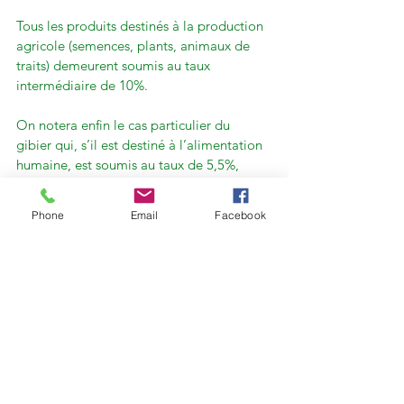
Tous les produits destinés à la production 
agricole (semences, plants, animaux de 
traits) demeurent soumis au taux 
intermédiaire de 10%.

On notera enfin le cas particulier du 
gibier qui, s’il est destiné à l’alimentation 
humaine, est soumis au taux de 5,5%, 
mais s’il est destiné à être élevé dans un 
premier temps, quel que soit son usage 
Phone
Email
Facebook
futur (alimentation ou chasse) reste soumis 
au taux de 10%.

Enfin rappelons qu’il est de la 
responsabilité du vendeur de déterminer 
le taux de TVA applicable à la transaction, 
au moment de la vente. L’unification du 
taux pour toutes les denrées destinées à 
l’alimentation humaine (donc le passage à 
5,5% pour les céréales destinées à 