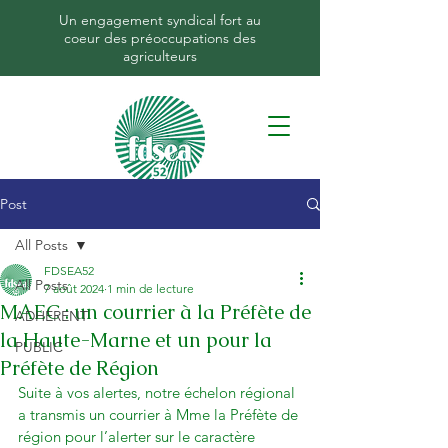
Un engagement syndical fort au
coeur des préoccupations des
agriculteurs
Post
All Posts
FDSEA52
All Posts
7 août 2024
1 min de lecture
MAEC : un courrier à la Préfète de
ADHERENT
la Haute-Marne et un pour la
PUBLIC
Préfète de Région
Suite à vos alertes, notre échelon régional 
a transmis un courrier à Mme la Préfète de 
région pour l’alerter sur le caractère 