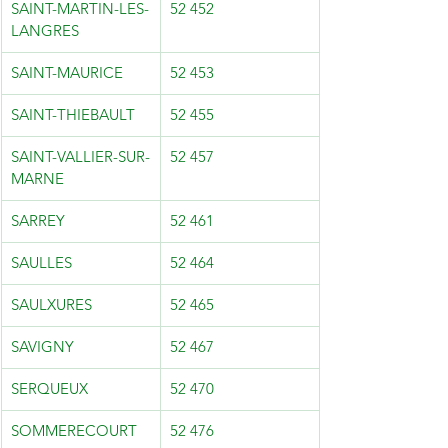
SAINT-MARTIN-LES-
52 452
LANGRES
SAINT-MAURICE
52 453
SAINT-THIEBAULT
52 455
SAINT-VALLIER-SUR-
52 457
MARNE
SARREY
52 461
SAULLES
52 464
SAULXURES
52 465
SAVIGNY
52 467
SERQUEUX
52 470
SOMMERECOURT
52 476