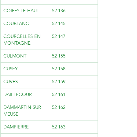
COIFFY-LE-HAUT
52 136
COUBLANC
52 145
COURCELLES-EN-
52 147
MONTAGNE
CULMONT
52 155
CUSEY
52 158
CUVES
52 159
DAILLECOURT
52 161
DAMMARTIN-SUR-
52 162
MEUSE
DAMPIERRE
52 163