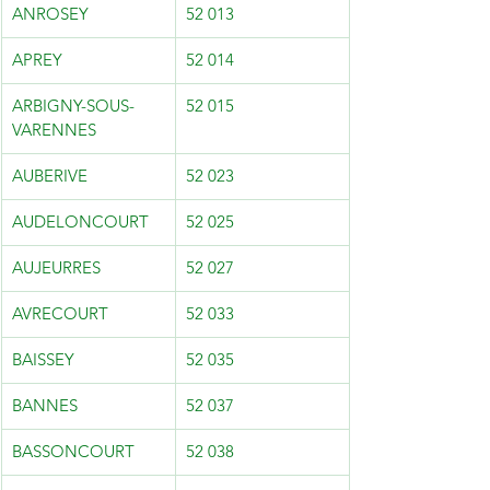
ANROSEY
52 013
APREY
52 014
ARBIGNY-SOUS-
52 015
VARENNES
AUBERIVE
52 023
AUDELONCOURT
52 025
AUJEURRES
52 027
AVRECOURT
52 033
BAISSEY
52 035
BANNES
52 037
BASSONCOURT
52 038