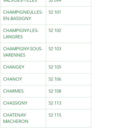
VALS-DES-TILLES
52 094
CHAMPIGNEULLES-
52 101
EN-BASSIGNY
CHAMPIGNY-LES-
52 102
LANGRES
CHAMPIGNY-SOUS-
52 103
VARENNES
CHANGEY
52 105
CHANOY
52 106
CHARMES
52 108
CHASSIGNY
52 113
CHATENAY-
52 115
MACHERON