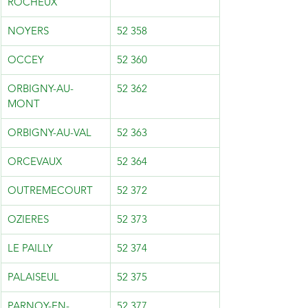
ROCHEUX
NOYERS
52 358
OCCEY
52 360
ORBIGNY-AU-
52 362
MONT
ORBIGNY-AU-VAL
52 363
ORCEVAUX
52 364
OUTREMECOURT
52 372
OZIERES
52 373
LE PAILLY
52 374
PALAISEUL
52 375
PARNOY-EN-
52 377