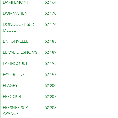
DAMREMONT
52 164
DOMMARIEN
52 170
DONCOURT-SUR-
52 174
MEUSE
ENFONVELLE
52 185
LE VAL-D'ESNOMS
52 189
FARINCOURT
52 195
FAYL-BILLOT
52 197
FLAGEY
52 200
FRECOURT
52 207
FRESNES-SUR-
52 208
APANCE