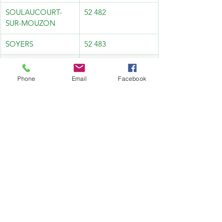
SOULAUCOURT-
52 482
SUR-MOUZON
SOYERS
52 483
THIVET
52 488
Phone
Email
Facebook
THOL-LES-
52 489
MILLIERES
TORCENAY
52 492
TORNAY
52 493
VAILLANT
52 499
VALLEROY
52 503
VARENNES-SUR-
52 504
AMANCE