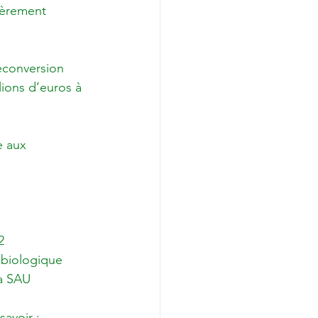
lièrement 
éconversion 
lions d’euros à 
e aux 
2
 biologique
la SAU