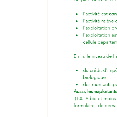
l’activité est 
con
l’activité relève
l’exploitation p
l’exploitation es
cellule départe
du crédit d’impô
biologique
des montants per
Aussi, les exploitant
 (100 % bio et moins de 10% de la SAU bénéficiant d'aide CAB) sont invités à compléter les 
formulaires de demand