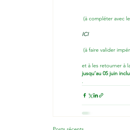
                           
 (à compléter avec 
                          
ICI
                          
 (à faire valider im
et à les retourner à
jusqu’au 05 juin inclu
.
Posts récents