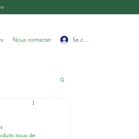
rs
Se connecter
és
Nous contacter
s 
oduits issus de 