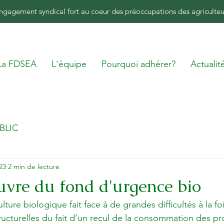
ngagement syndical fort au coeur des préoccupations des agriculteu
La FDSEA
L'équipe
Pourquoi adhérer?
Actualit
BLIC
23
2 min de lecture
vre du fond d'urgence bio
lture biologique fait face à de grandes difficultés à la foi
ructurelles du fait d’un recul de la consommation des pr