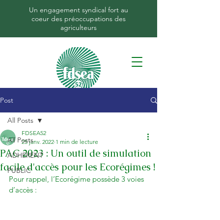
Un engagement syndical fort au
coeur des préoccupations des
agriculteurs
Post
All Posts
FDSEA52
All Posts
25 janv. 2022
1 min de lecture
PAC 2023 : Un outil de simulation
ADHERENT
facile d'accès pour les Ecorégimes !
PUBLIC
Pour rappel, l’Ecorégime possède 3 voies 
d’accès :