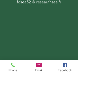
fdsea52 @ reseaufnsea.fr
Phone
Email
Facebook