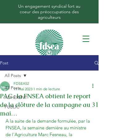
Un engagement syndical fort au
coeur des préoccupations des
agriculteurs
Post
All Posts
FDSEA52
All Posts
11 mai 2023
1 min de lecture
PAC : la FNSEA obtient le report
ADHERENT
de la clôture de la campagne au 31
PUBLIC
mai…
A la suite de la demande formulée, par la 
FNSEA, la semaine dernière au ministre 
de l'Agriculture Marc Fesneau, la 