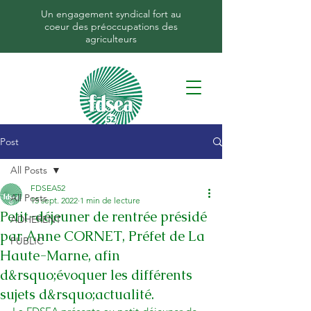
Un engagement syndical fort au
coeur des préoccupations des
agriculteurs
Post
All Posts
FDSEA52
All Posts
15 sept. 2022
1 min de lecture
Petit-déjeuner de rentrée présidé
ADHERENT
par Anne CORNET, Préfet de La
PUBLIC
Haute-Marne, afin
d&rsquo;évoquer les différents
sujets d&rsquo;actualité.