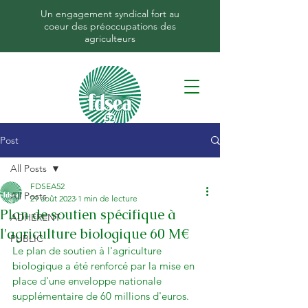
Un engagement syndical fort au
coeur des préoccupations des
agriculteurs
Post
All Posts
FDSEA52
All Posts
29 août 2023
1 min de lecture
Plan de soutien spécifique à
ADHERENT
l'agriculture biologique 60 M€
PUBLIC
Le plan de soutien à l'agriculture 
biologique a été renforcé par la mise en 
place d'une enveloppe nationale 
supplémentaire de 60 millions d'euros.
