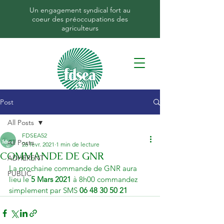
Un engagement syndical fort au
coeur des préoccupations des
agriculteurs
Post
All Posts
FDSEA52
All Posts
26 févr. 2021
1 min de lecture
COMMANDE DE GNR
ADHERENT
La prochaine commande de GNR aura 
PUBLIC
lieu le
 5 Mars 2021
 à 8h00 commandez 
simplement par SMS 
06 48 30 50 21