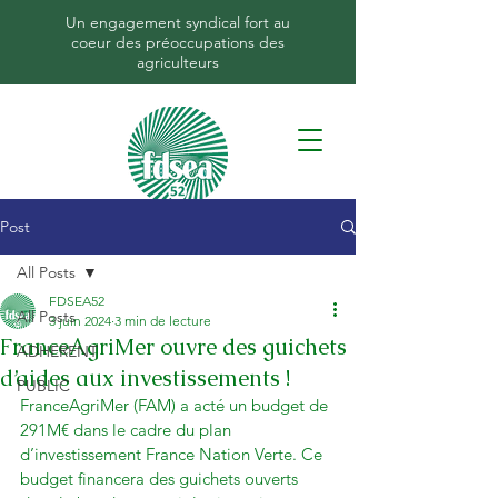
Un engagement syndical fort au
coeur des préoccupations des
agriculteurs
Post
All Posts
FDSEA52
All Posts
3 juin 2024
3 min de lecture
FranceAgriMer ouvre des guichets
ADHERENT
d’aides aux investissements !
PUBLIC
FranceAgriMer (FAM) a acté un budget de 
291M€ dans le cadre du plan 
d’investissement France Nation Verte. Ce 
budget financera des guichets ouverts 