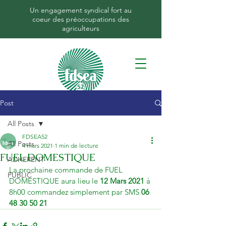
Un engagement syndical fort au
coeur des préoccupations des
agriculteurs
Post
All Posts
FDSEA52
All Posts
4 mars 2021
1 min de lecture
FUEL DOMESTIQUE
ADHERENT
La prochaine commande de FUEL 
PUBLIC
DOMESTIQUE aura lieu le
 12 Mars 2021
 à 
8h00 commandez simplement par SMS 
06 
48 30 50 21