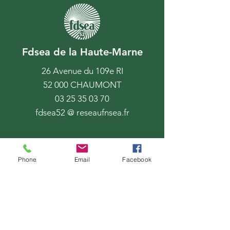
Fdsea de la Haute-Marne
26 Avenue du 109e RI
52 000 CHAUMONT
03 25 35 03 70
fdsea52 @ reseaufnsea.fr
Phone
Email
Facebook