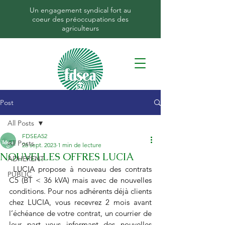
Un engagement syndical fort au
coeur des préoccupations des
agriculteurs
Post
All Posts
FDSEA52
All Posts
26 sept. 2023
1 min de lecture
NOUVELLES OFFRES LUCIA
ADHERENT
 LUCIA propose à nouveau des contrats 
PUBLIC
C5 (BT < 36 kVA) mais avec de nouvelles 
conditions. 
Pour nos adhérents déjà clients 
chez LUCIA, vous recevrez 2 mois avant 
l’échéance de votre contrat, un courrier de 
leur part vous informant des nouvelles 