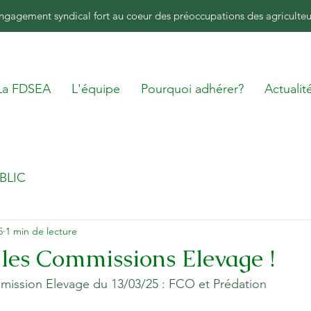
ngagement syndical fort au coeur des préoccupations des agriculteu
La FDSEA
L'équipe
Pourquoi adhérer?
Actualit
BLIC
5
1 min de lecture
 les Commissions Elevage !
ssion Elevage du 13/03/25 : FCO et Prédation